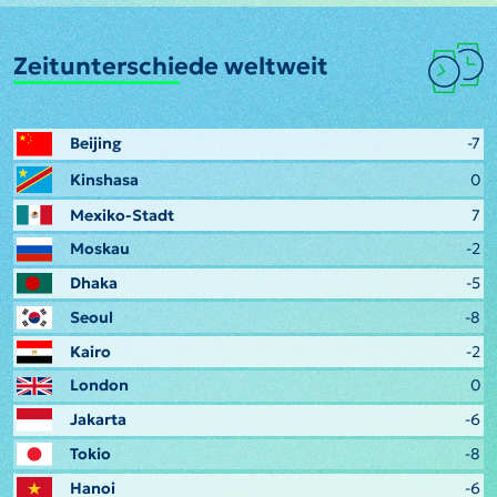
Zeitunterschiede weltweit
Beijing
-7
Kinshasa
0
Mexiko-Stadt
7
Moskau
-2
Dhaka
-5
Seoul
-8
Kairo
-2
London
0
Jakarta
-6
Tokio
-8
Hanoi
-6