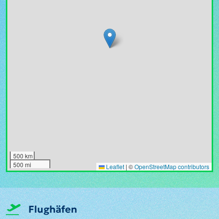
500 km
500 mi
Leaflet
|
©
OpenStreetMap contributors
Flughäfen