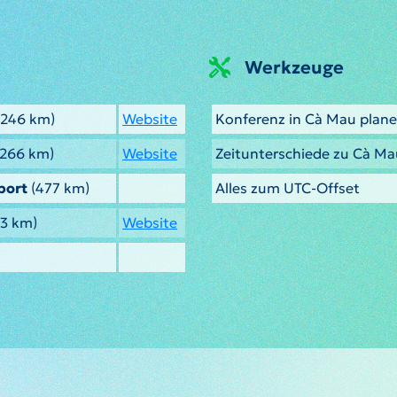
Werkzeuge
246 km)
Website
Konferenz in Cà Mau plan
266 km)
Website
Zeitunterschiede zu Cà M
port
(477 km)
Alles zum UTC-Offset
3 km)
Website