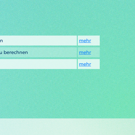
en
mehr
au berechnen
mehr
mehr