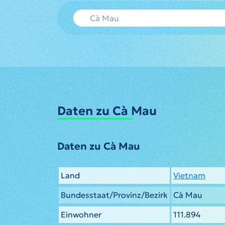
Daten zu Cà Mau
Daten zu Cà Mau
Land
Vietnam
Bundesstaat/Provinz/Bezirk
Cà Mau
Einwohner
111.894