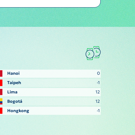
Hanoi
0
Taipeh
-1
Lima
12
Bogotá
12
Hongkong
-1