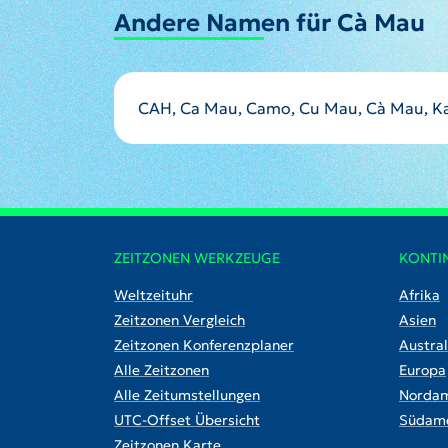
Andere Namen für Cà Mau
CAH, Ca Mau, Camo, Cu Mau, Cà Mau, K
ZEITZONEN WERKZEUGE
KONTI
Weltzeituhr
Afrika
Zeitzonen Vergleich
Asien
Zeitzonen Konferenzplaner
Austral
Alle Zeitzonen
Europa
Alle Zeitumstellungen
Nordam
UTC-Offset Übersicht
Südame
Zeitzonen Karte