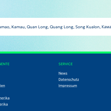
amao, Kamau, Quan Long, Quang Long, Song Kualon, Кам
NENTE
SERVICE
News
Datenschutz
ien
Impressum
erika
rika