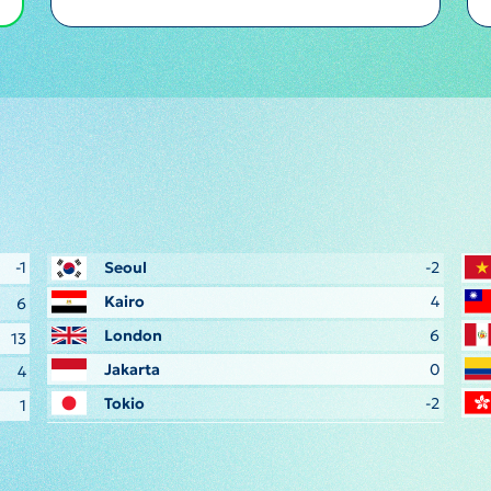
-1
Seoul
-2
Kairo
4
6
London
6
13
Jakarta
0
4
Tokio
-2
1