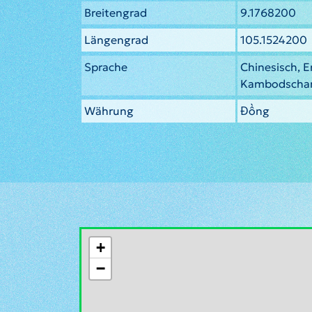
Breitengrad
9.1768200
Längengrad
105.1524200
Sprache
Chinesisch, E
Kambodschan
Währung
Đồng
+
−