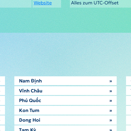
Website
Alles zum UTC-Offset
»
Nam Định
»
»
Vĩnh Châu
»
»
Phú Quốc
»
»
Kon Tum
»
»
Dong Hoi
»
»
Tam Kỳ
»