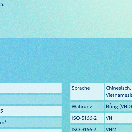
n.
Sprache
Chinesisch,
Vietnamesi
Währung
Đồng (VND)
95
ISO-3166-2
VN
km²
ISO-3166-3
VNM