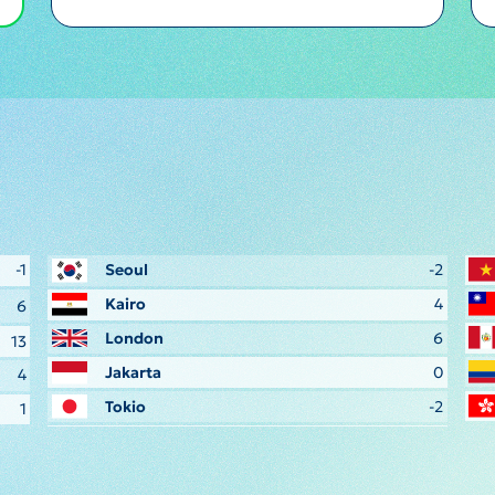
-1
Seoul
-2
Kairo
4
6
London
6
13
Jakarta
0
4
Tokio
-2
1