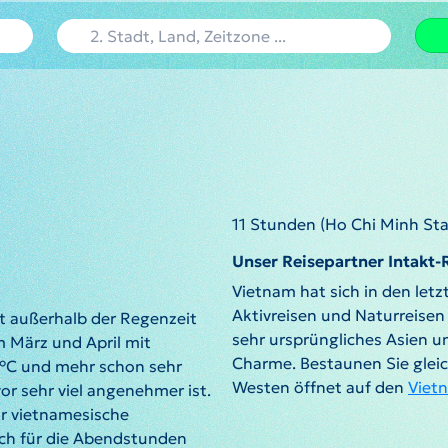
11 Stunden (Ho Chi Minh Sta
Unser Reisepartner Intakt-
Vietnam hat sich in den letz
Aktivreisen und Naturreisen
st außerhalb der Regenzeit
sehr ursprüngliches Asien 
m März und April mit
Charme. Bestaunen Sie gleic
°C und mehr schon sehr
Westen öffnet auf den
Viet
or sehr viel angenehmer ist.
r vietnamesische
sich für die Abendstunden