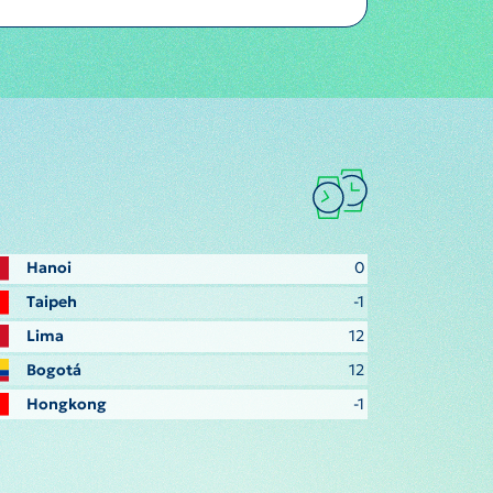
Hanoi
0
Taipeh
-1
Lima
12
Bogotá
12
Hongkong
-1