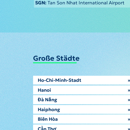
SGN:
Tan Son Nhat International Airport
Große Städte
Ho-Chi-Minh-Stadt
Hanoi
Đà Nẵng
Haiphong
Biên Hòa
Cần Thơ