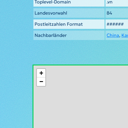
Toplevel-Domain
.vn
Landesvorwahl
84
Postleitzahlen Format
######
Nachbarländer
China
,
Ka
+
−