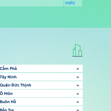
mehr
Cẩm Phả
»
Tây Ninh
»
Quận Đức Thịnh
»
Ô Môn
»
Buôn Hồ
»
Bến Tre
»