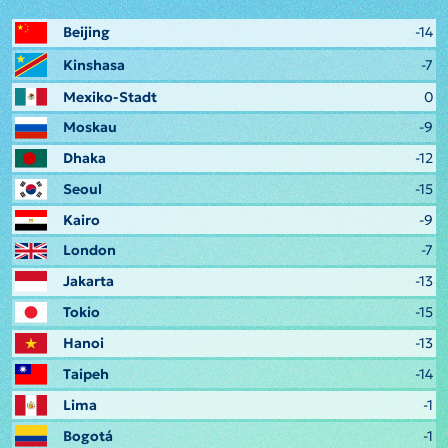
Beijing
-14
Kinshasa
-7
Mexiko-Stadt
0
Moskau
-9
Dhaka
-12
Seoul
-15
Kairo
-9
London
-7
Jakarta
-13
Tokio
-15
Hanoi
-13
Taipeh
-14
Lima
-1
Bogotá
-1