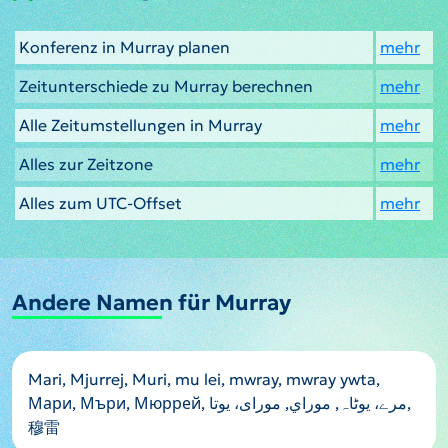
Konferenz in Murray planen
mehr
Zeitunterschiede zu Murray berechnen
mehr
Alle Zeitumstellungen in Murray
mehr
Alles zur Zeitzone
mehr
Alles zum UTC-Offset
mehr
Andere Namen für Murray
Mari, Mjurrej, Muri, mu lei, mwray, mwray ywta,
Мари, Мъри, Мюррей, مرے، یوٹاہ, موراي, مورای، یوتا,
穆雷