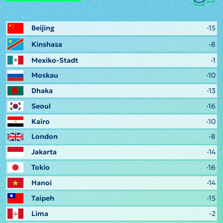
Beijing
-15
Kinshasa
-8
Mexiko-Stadt
-1
Moskau
-10
Dhaka
-13
Seoul
-16
Kairo
-10
London
-8
Jakarta
-14
Tokio
-16
Hanoi
-14
Taipeh
-15
Lima
-2