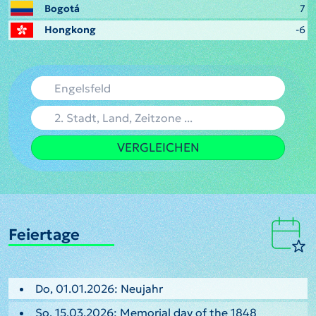
Bogotá
7
Hongkong
-6
VERGLEICHEN
Feiertage
Do, 01.01.2026: Neujahr
So, 15.03.2026: Memorial day of the 1848