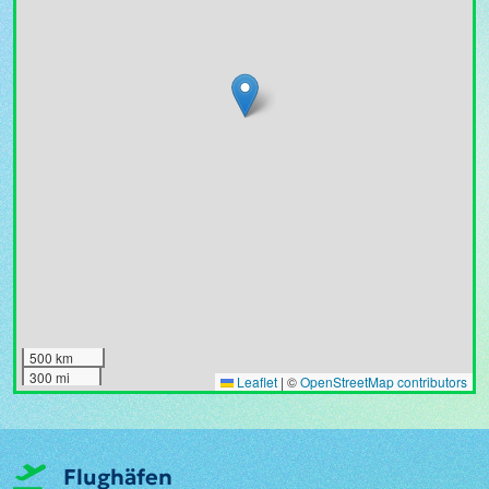
500 km
300 mi
Leaflet
|
©
OpenStreetMap contributors
Flughäfen