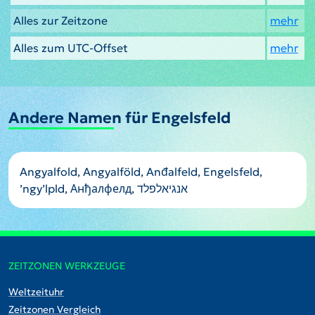
Alles zur Zeitzone
mehr
Alles zum UTC-Offset
mehr
Andere Namen für Engelsfeld
Angyalfold, Angyalföld, Anđalfeld, Engelsfeld,
ʼngyʼlpld, Анђалфелд, אנגיאלפלד
ZEITZONEN WERKZEUGE
Weltzeituhr
Zeitzonen Vergleich