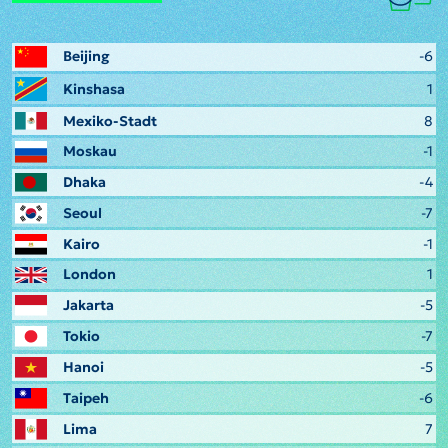
Beijing
-6
Kinshasa
1
Mexiko-Stadt
8
Moskau
-1
Dhaka
-4
Seoul
-7
Kairo
-1
London
1
Jakarta
-5
Tokio
-7
Hanoi
-5
Taipeh
-6
Lima
7