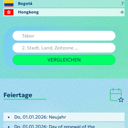
Bogotá
7
Hongkong
-6
VERGLEICHEN
Feiertage
Do, 01.01.2026: Neujahr
Do, 01.01.2026: Day of renewal of the