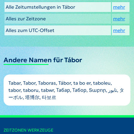
Alle Zeitumstellungen in Tábor
mehr
Alles zur Zeitzone
mehr
Alles zum UTC-Offset
mehr
Andere Namen für Tábor
Tabar, Tabor, Taboras, Tábor, ta bo er, taboleu,
tabor, taboru, tabwr, Табар, Табор, Տաբոր, تابور, タ
ーボル, 塔博尔, 타보르
ZEITZONEN WERKZEUGE