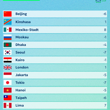
Beijing
-6
Kinshasa
1
Mexiko-Stadt
8
Moskau
-1
Dhaka
-4
Seoul
-7
Kairo
-1
London
1
Jakarta
-5
Tokio
-7
Hanoi
-5
Taipeh
-6
Lima
7