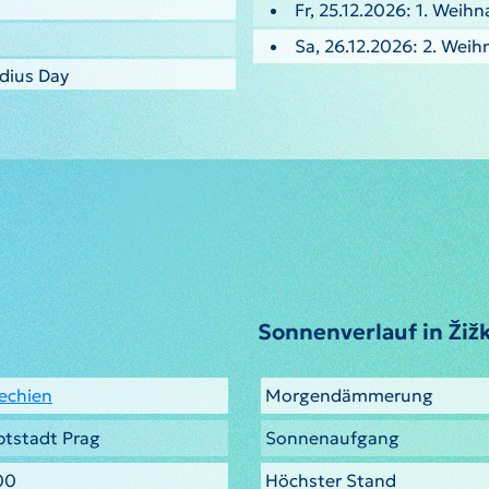
Fr, 25.12.2026: 1. Weih
Sa, 26.12.2026: 2. Weih
odius Day
Sonnenverlauf in Žiž
echien
Morgendämmerung
tstadt Prag
Sonnenaufgang
00
Höchster Stand