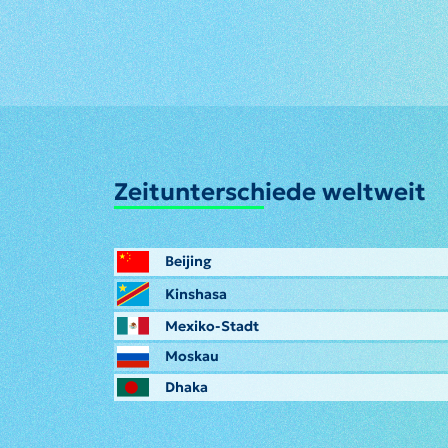
Zeitunterschiede weltweit
Beijing
Kinshasa
Mexiko-Stadt
Moskau
Dhaka