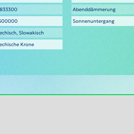
0833300
Abenddämmerung
4500000
Sonnenuntergang
echisch, Slowakisch
echische Krone