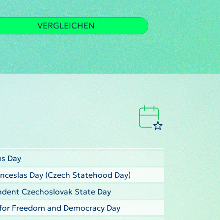
VERGLEICHEN
us Day
nceslas Day (Czech Statehood Day)
ndent Czechoslovak State Day
le for Freedom and Democracy Day