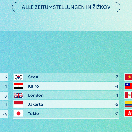
ALLE ZEITUMSTELLUNGEN IN ŽIŽKOV
-6
Seoul
-7
Kairo
-1
1
London
1
8
Jakarta
-5
-1
Tokio
-7
-4