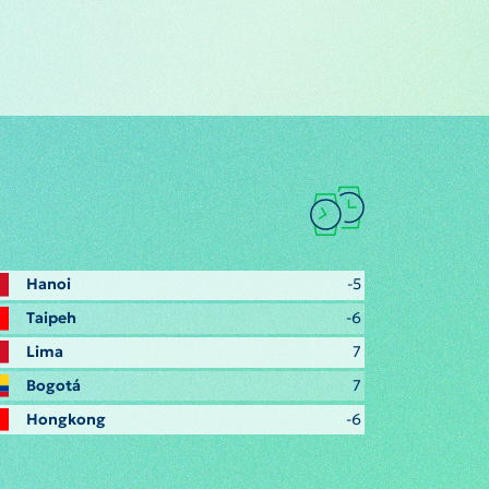
Hanoi
-5
Taipeh
-6
Lima
7
Bogotá
7
Hongkong
-6