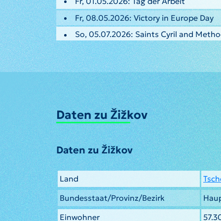
Fr, 01.05.2026: Tag der Arbeit
Fr, 08.05.2026: Victory in Europe Day
So, 05.07.2026: Saints Cyril and Meth
Daten zu Žižkov
Daten zu Žižkov
Land
Tsch
Bundesstaat/Provinz/Bezirk
Haup
Einwohner
57.3