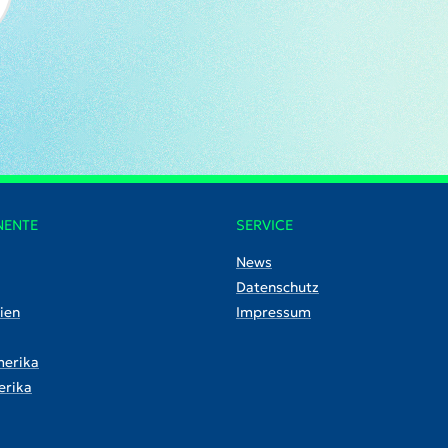
NENTE
SERVICE
News
Datenschutz
ien
Impressum
erika
rika