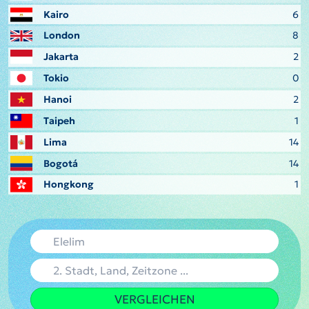
Kairo
6
London
8
Jakarta
2
Tokio
0
Hanoi
2
Taipeh
1
Lima
14
Bogotá
14
Hongkong
1
VERGLEICHEN