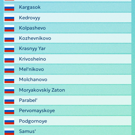
Kargasok
Kedrovyy
Kolpashevo
Kozhevnikovo
Krasnyy Yar
Krivosheino
Mel’nikovo
Molchanovo
Moryakovskiy Zaton
Parabel’
Pervomayskoye
Podgornoye
Samus’