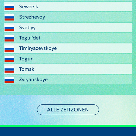
Sewersk
Strezhevoy
Svetlyy
Tegul’det
Timiryazevskoye
Togur
Tomsk
Zyryanskoye
ALLE ZEITZONEN