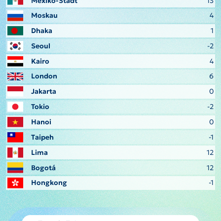
Mexiko-Stadt
13
Moskau
4
Dhaka
1
Seoul
-2
Kairo
4
London
6
Jakarta
0
Tokio
-2
Hanoi
0
Taipeh
-1
Lima
12
Bogotá
12
Hongkong
-1