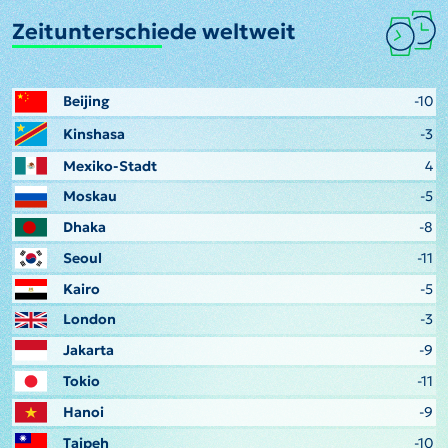
Zeitunterschiede weltweit
Beijing
-10
Kinshasa
-3
Mexiko-Stadt
4
Moskau
-5
Dhaka
-8
Seoul
-11
Kairo
-5
London
-3
Jakarta
-9
Tokio
-11
Hanoi
-9
Taipeh
-10