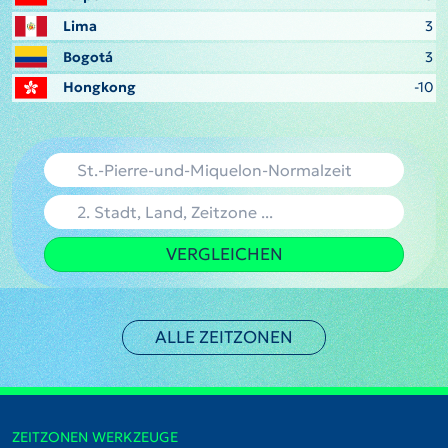
Lima
3
Bogotá
3
Hongkong
-10
VERGLEICHEN
ALLE ZEITZONEN
ZEITZONEN WERKZEUGE