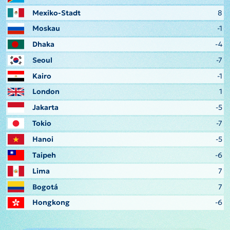
Mexiko-Stadt
8
Moskau
-1
Dhaka
-4
Seoul
-7
Kairo
-1
London
1
Jakarta
-5
Tokio
-7
Hanoi
-5
Taipeh
-6
Lima
7
Bogotá
7
Hongkong
-6