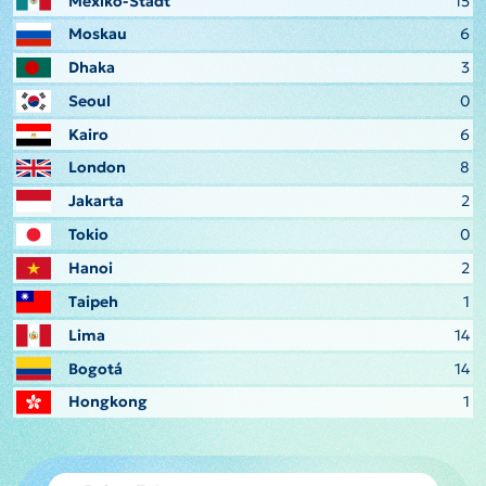
Mexiko-Stadt
15
Moskau
6
Dhaka
3
Seoul
0
Kairo
6
London
8
Jakarta
2
Tokio
0
Hanoi
2
Taipeh
1
Lima
14
Bogotá
14
Hongkong
1