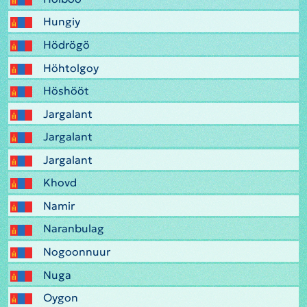
Hungiy
Hödrögö
Höhtolgoy
Höshööt
Jargalant
Jargalant
Jargalant
Khovd
Namir
Naranbulag
Nogoonnuur
Nuga
Oygon