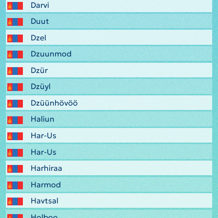
Darvi
Duut
Dzel
Dzuunmod
Dzür
Dzüyl
Dzüünhövöö
Haliun
Har-Us
Har-Us
Harhiraa
Harmod
Havtsal
Holboo