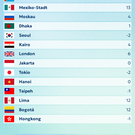
Mexiko-Stadt
13
Moskau
4
Dhaka
1
Seoul
-2
Kairo
4
London
6
Jakarta
0
Tokio
-2
Hanoi
0
Taipeh
-1
Lima
12
Bogotá
12
Hongkong
-1