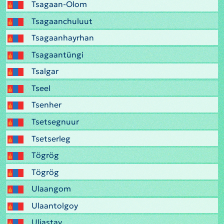
Tsagaan-Olom
Tsagaanchuluut
Tsagaanhayrhan
Tsagaantüngi
Tsalgar
Tseel
Tsenher
Tsetsegnuur
Tsetserleg
Tögrög
Tögrög
Ulaangom
Ulaantolgoy
Uliastay