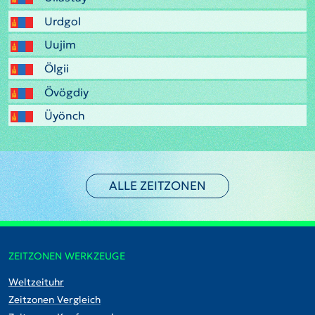
Urdgol
Uujim
Ölgii
Övögdiy
Üyönch
ALLE ZEITZONEN
ZEITZONEN WERKZEUGE
Weltzeituhr
Zeitzonen Vergleich