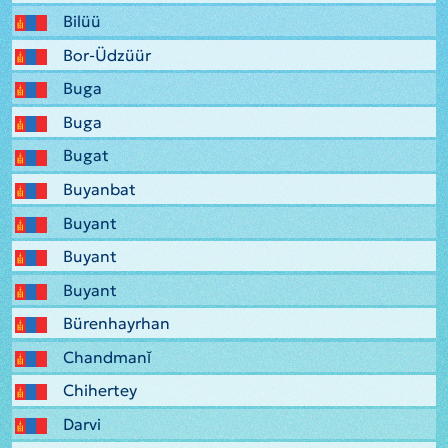
Bilüü
Bor-Üdzüür
Buga
Buga
Bugat
Buyanbat
Buyant
Buyant
Buyant
Bürenhayrhan
Chandmanĭ
Chihertey
Darvi