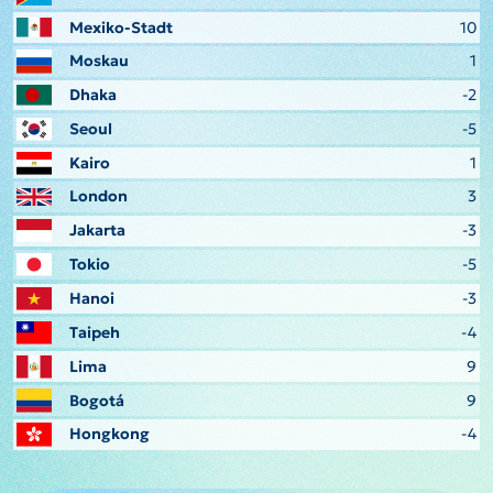
Mexiko-Stadt
10
Moskau
1
Dhaka
-2
Seoul
-5
Kairo
1
London
3
Jakarta
-3
Tokio
-5
Hanoi
-3
Taipeh
-4
Lima
9
Bogotá
9
Hongkong
-4