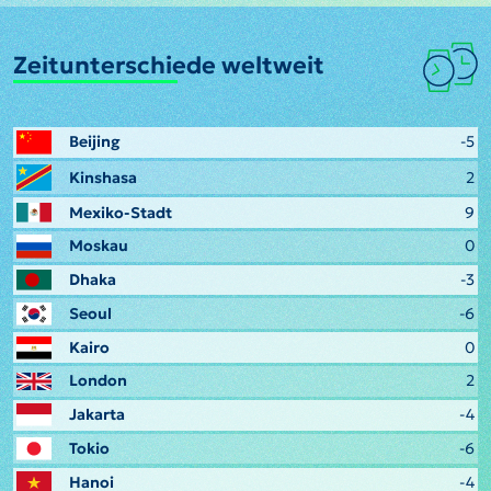
Zeitunterschiede weltweit
Beijing
-5
Kinshasa
2
Mexiko-Stadt
9
Moskau
0
Dhaka
-3
Seoul
-6
Kairo
0
London
2
Jakarta
-4
Tokio
-6
Hanoi
-4