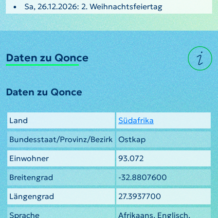
Sa, 26.12.2026: 2. Weihnachtsfeiertag
Daten zu Qonce
Daten zu Qonce
Land
Südafrika
Bundesstaat/Provinz/Bezirk
Ostkap
Einwohner
93.072
Breitengrad
-32.8807600
Längengrad
27.3937700
Sprache
Afrikaans, Englisch,