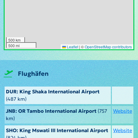
500 km
500 mi
Leaflet
|
©
OpenStreetMap contributors
Flughäfen
DUR: King Shaka International Airport
(487 km)
JNB: OR Tambo International Airport
(757
Website
km)
SHO: King Mswati III International Airport
Website
(824 km)