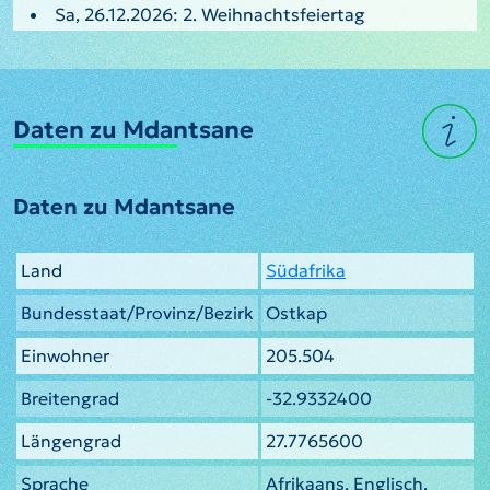
Sa, 26.12.2026: 2. Weihnachtsfeiertag
Daten zu Mdantsane
Daten zu Mdantsane
Land
Südafrika
Bundesstaat/Provinz/Bezirk
Ostkap
Einwohner
205.504
Breitengrad
-32.9332400
Längengrad
27.7765600
Sprache
Afrikaans, Englisch,