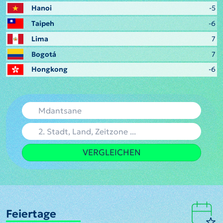
Hanoi
-5
Taipeh
-6
Lima
7
Bogotá
7
Hongkong
-6
VERGLEICHEN
Feiertage