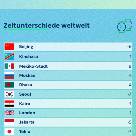
Zeitunterschiede weltweit
Beijing
-6
Kinshasa
1
Mexiko-Stadt
8
Moskau
-1
Dhaka
-4
Seoul
-7
Kairo
-1
London
1
Jakarta
-5
Tokio
-7