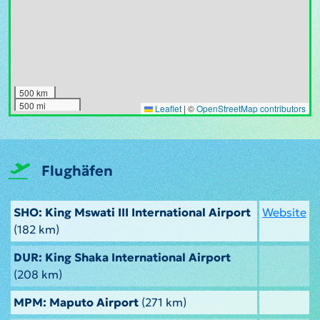
500 km
500 mi
Leaflet
|
©
OpenStreetMap contributors
Flughäfen
SHO: King Mswati III International Airport
Website
(182 km)
DUR: King Shaka International Airport
(208 km)
MPM: Maputo Airport
(271 km)