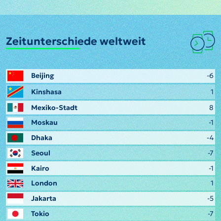
Zeitunterschiede weltweit
Beijing
-6
Kinshasa
1
Mexiko-Stadt
8
Moskau
-1
Dhaka
-4
Seoul
-7
Kairo
-1
London
1
Jakarta
-5
Tokio
-7