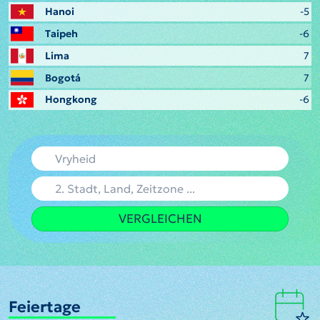
Hanoi
-5
Taipeh
-6
Lima
7
Bogotá
7
Hongkong
-6
VERGLEICHEN
Feiertage