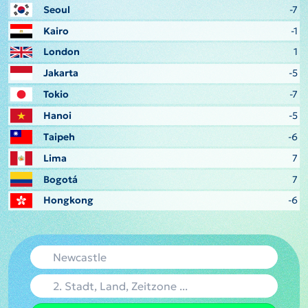
Seoul
-7
Kairo
-1
London
1
Jakarta
-5
Tokio
-7
Hanoi
-5
Taipeh
-6
Lima
7
Bogotá
7
Hongkong
-6