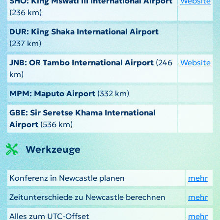
SHO: King Mswati III International Airport
Website
(236 km)
DUR: King Shaka International Airport
(237 km)
JNB: OR Tambo International Airport
(246
Website
km)
MPM: Maputo Airport
(332 km)
GBE: Sir Seretse Khama International
Airport
(536 km)
Werkzeuge
Konferenz in Newcastle planen
mehr
Zeitunterschiede zu Newcastle berechnen
mehr
Alles zum UTC-Offset
mehr