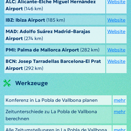
ALC: Alicante-Elche Miguel Hernández
Website
Airport
(146 km)
IBZ: Ibiza Airport
(185 km)
Website
MAD: Adolfo Suárez Madrid–Barajas
Website
Airport
(274 km)
PMI: Palma de Mallorca Airport
(282 km)
Website
BCN: Josep Tarradellas Barcelona-El Prat
Website
Airport
(292 km)
Werkzeuge
Konferenz in La Pobla de Vallbona planen
mehr
Zeitunterschiede zu La Pobla de Vallbona
mehr
berechnen
Alle Zeitumstellungen in La Pobla de Vallbona
mehr