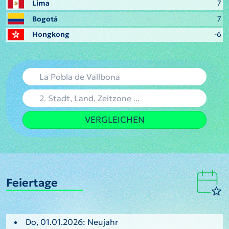
Lima
7
Bogotá
7
Hongkong
-6
VERGLEICHEN
Feiertage
Do, 01.01.2026: Neujahr