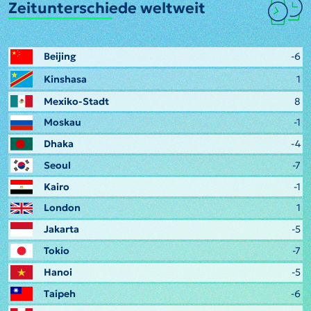
Zeitunterschiede weltweit
Beijing
-6
Kinshasa
1
Mexiko-Stadt
8
Moskau
-1
Dhaka
-4
Seoul
-7
Kairo
-1
London
1
Jakarta
-5
Tokio
-7
Hanoi
-5
Taipeh
-6