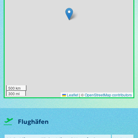
500 km
300 mi
Leaflet
|
©
OpenStreetMap contributors
Flughäfen