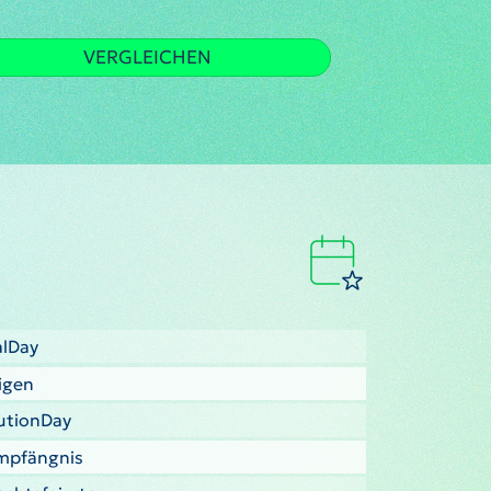
VERGLEICHEN
alDay
ligen
tutionDay
Empfängnis