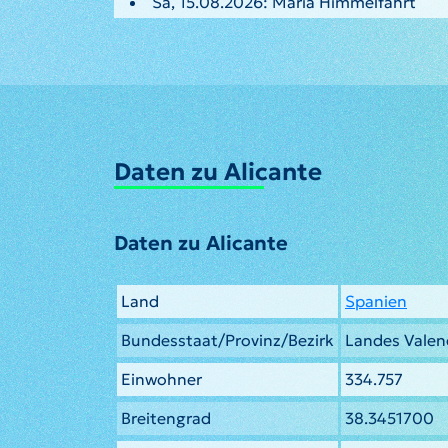
Sa, 15.08.2026: Mariä Himmelfahrt
Daten zu Alicante
Daten zu Alicante
Land
Spanien
Bundesstaat/Provinz/Bezirk
Landes Valen
Einwohner
334.757
Breitengrad
38.3451700