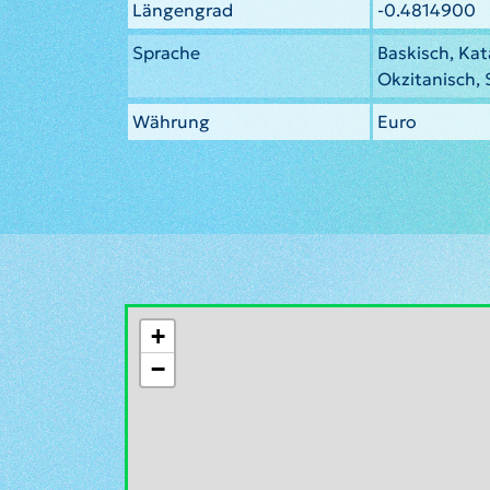
Längengrad
-0.4814900
Sprache
Baskisch, Kata
Okzitanisch,
Währung
Euro
+
−