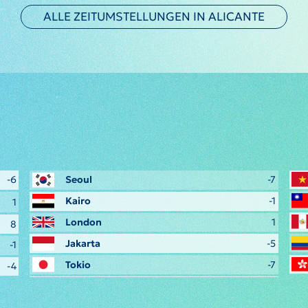
ALLE ZEITUMSTELLUNGEN IN ALICANTE
-6
Seoul
-7
Kairo
-1
1
London
1
8
Jakarta
-5
-1
Tokio
-7
-4