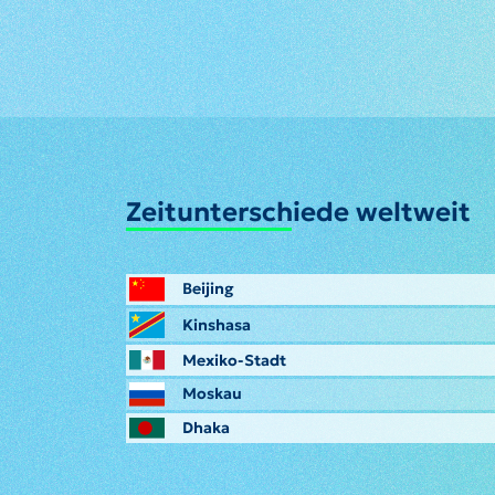
Zeitunterschiede weltweit
Beijing
Kinshasa
Mexiko-Stadt
Moskau
Dhaka