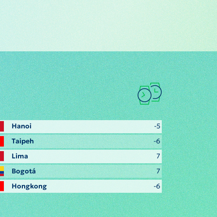
Hanoi
-5
Taipeh
-6
Lima
7
Bogotá
7
Hongkong
-6