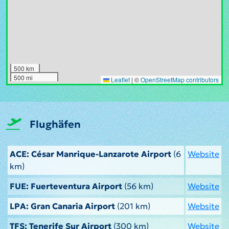
500 km
500 mi
Leaflet
|
©
OpenStreetMap contributors
Flughäfen
ACE: César Manrique-Lanzarote Airport
(6
Website
km)
FUE: Fuerteventura Airport
(56 km)
Website
LPA: Gran Canaria Airport
(201 km)
Website
TFS: Tenerife Sur Airport
(300 km)
Website