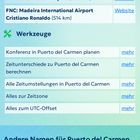
FNC: Madeira International Airport
Website
Cristiano Ronaldo
(514 km)
Werkzeuge
Konferenz in Puerto del Carmen planen
mehr
Zeitunterschiede zu Puerto del Carmen
mehr
berechnen
Alle Zeitumstellungen in Puerto del Carmen
mehr
Alles zur Zeitzone
mehr
Alles zum UTC-Offset
mehr
Andere Namen für Puerto del Carmen