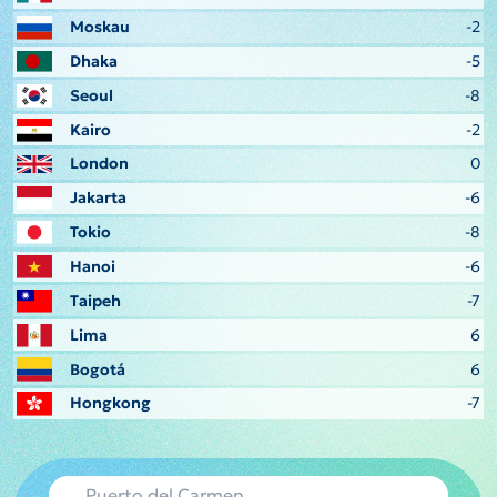
Moskau
-2
Dhaka
-5
Seoul
-8
Kairo
-2
London
0
Jakarta
-6
Tokio
-8
Hanoi
-6
Taipeh
-7
Lima
6
Bogotá
6
Hongkong
-7