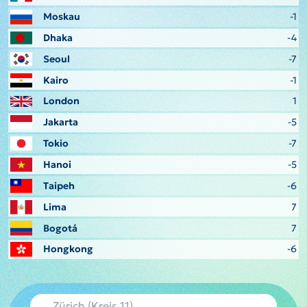
Moskau
-1
Dhaka
-4
Seoul
-7
Kairo
-1
London
1
Jakarta
-5
Tokio
-7
Hanoi
-5
Taipeh
-6
Lima
7
Bogotá
7
Hongkong
-6