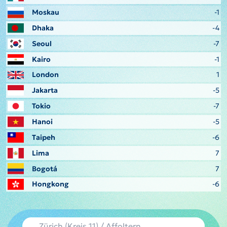
Moskau
-1
Dhaka
-4
Seoul
-7
Kairo
-1
London
1
Jakarta
-5
Tokio
-7
Hanoi
-5
Taipeh
-6
Lima
7
Bogotá
7
Hongkong
-6