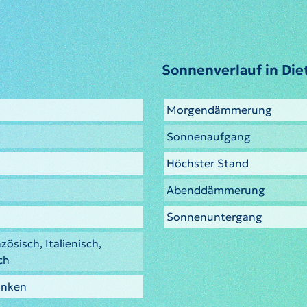
Sonnenverlauf in Die
Morgendämmerung
Sonnenaufgang
Höchster Stand
Abenddämmerung
Sonnenuntergang
zösisch, Italienisch,
ch
anken