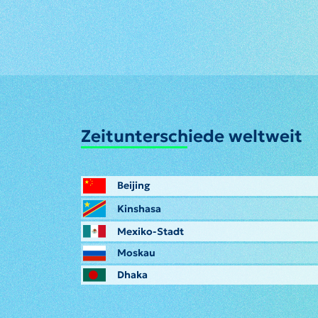
Zeitunterschiede weltweit
Beijing
Kinshasa
Mexiko-Stadt
Moskau
Dhaka