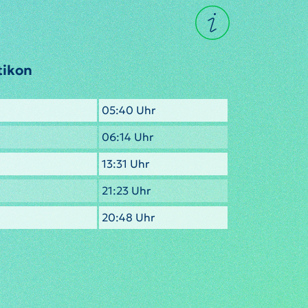
tikon
05:40 Uhr
06:14 Uhr
13:31 Uhr
21:23 Uhr
20:48 Uhr