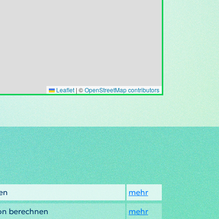
Leaflet
|
©
OpenStreetMap contributors
nen
mehr
kon berechnen
mehr