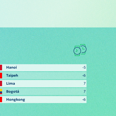
Hanoi
-5
Taipeh
-6
Lima
7
Bogotá
7
Hongkong
-6