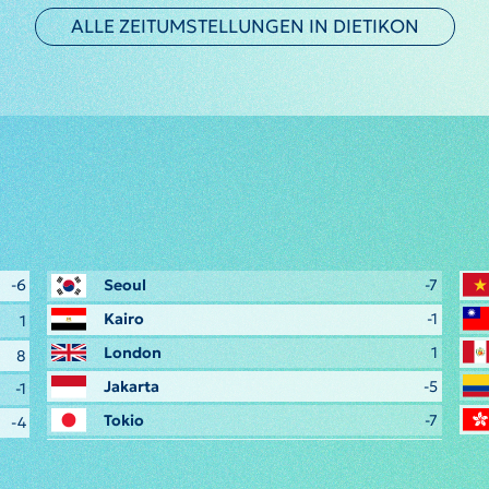
ALLE ZEITUMSTELLUNGEN IN DIETIKON
-6
Seoul
-7
Kairo
-1
1
London
1
8
Jakarta
-5
-1
Tokio
-7
-4