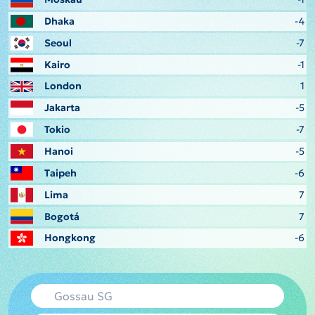
Dhaka
-4
Seoul
-7
Kairo
-1
London
1
Jakarta
-5
Tokio
-7
Hanoi
-5
Taipeh
-6
Lima
7
Bogotá
7
Hongkong
-6