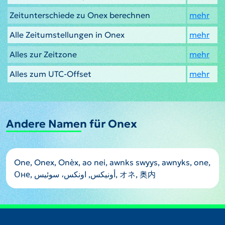
Zeitunterschiede zu Onex berechnen
mehr
Alle Zeitumstellungen in Onex
mehr
Alles zur Zeitzone
mehr
Alles zum UTC-Offset
mehr
Andere Namen für Onex
One, Onex, Onèx, ao nei, awnks swyys, awnyks, one,
Оне, أونيكس, اونکس، سوئیس, オネ, 奥内