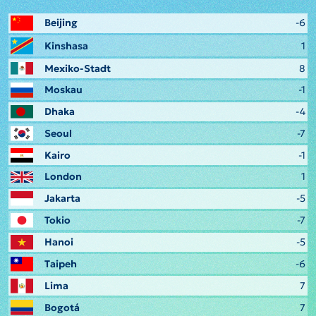
Beijing
-6
Kinshasa
1
Mexiko-Stadt
8
Moskau
-1
Dhaka
-4
Seoul
-7
Kairo
-1
London
1
Jakarta
-5
Tokio
-7
Hanoi
-5
Taipeh
-6
Lima
7
Bogotá
7