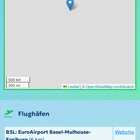
500 km
300 mi
Leaflet
|
©
OpenStreetMap contributors
Flughäfen
BSL: EuroAirport Basel-Mulhouse-
Website
Freiburg
(6 km)