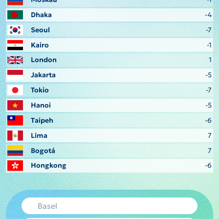
Dhaka
-4
Seoul
-7
Kairo
-1
London
1
Jakarta
-5
Tokio
-7
Hanoi
-5
Taipeh
-6
Lima
7
Bogotá
7
Hongkong
-6