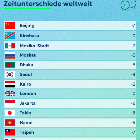
Zeitunterschiede weltweit
Beijing
-7
Kinshasa
0
Mexiko-Stadt
7
Moskau
-2
Dhaka
-5
Seoul
-8
Kairo
-2
London
0
Jakarta
-6
Tokio
-8
Hanoi
-6
Taipeh
-7