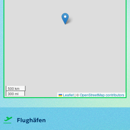
500 km
300 mi
Leaflet
|
©
OpenStreetMap contributors
Flughäfen