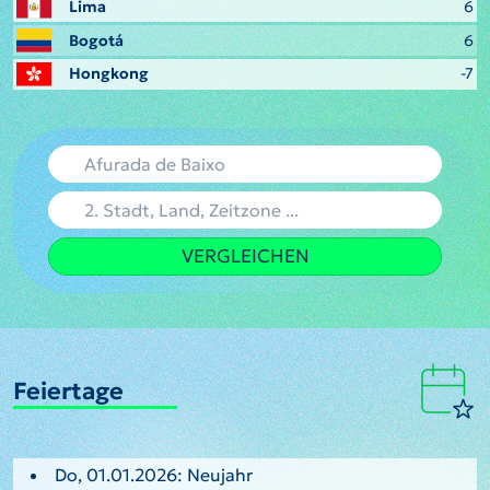
Lima
6
Bogotá
6
Hongkong
-7
VERGLEICHEN
Feiertage
Do, 01.01.2026: Neujahr