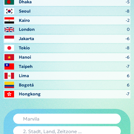
Dhaka
-5
Seoul
-8
Kairo
-2
London
0
Jakarta
-6
Tokio
-8
Hanoi
-6
Taipeh
-7
Lima
6
Bogotá
6
Hongkong
-7