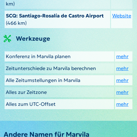
km)
SCQ: Santiago-Rosalía de Castro Airport
Website
(466 km)
Werkzeuge
Konferenz in Marvila planen
mehr
Zeitunterschiede zu Marvila berechnen
mehr
Alle Zeitumstellungen in Marvila
mehr
Alles zur Zeitzone
mehr
Alles zum UTC-Offset
mehr
Andere Namen für Marvila