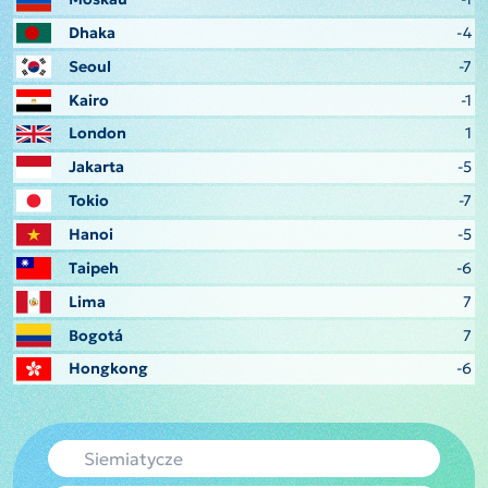
Dhaka
-4
Seoul
-7
Kairo
-1
London
1
Jakarta
-5
Tokio
-7
Hanoi
-5
Taipeh
-6
Lima
7
Bogotá
7
Hongkong
-6