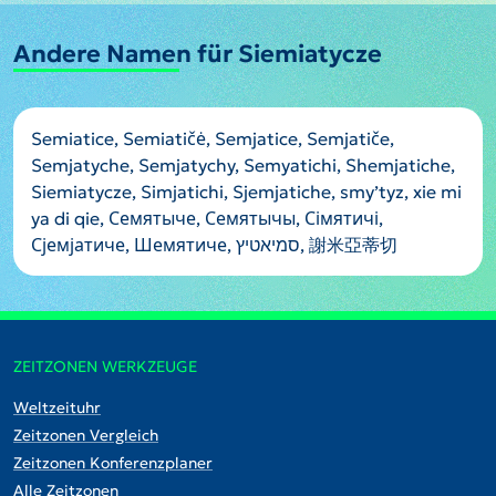
Andere Namen für Siemiatycze
Semiatice, Semiatičė, Semjatice, Semjatiče,
Semjatyche, Semjatychy, Semyatichi, Shemjatiche,
Siemiatycze, Simjatichi, Sjemjatiche, smyʼtyz, xie mi
ya di qie, Семятыче, Семятычы, Сімятичі,
Сјемјатиче, Шемятиче, סמיאטיץ, 謝米亞蒂切
ZEITZONEN WERKZEUGE
Weltzeituhr
Zeitzonen Vergleich
Zeitzonen Konferenzplaner
Alle Zeitzonen