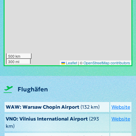
500 km
300 mi
Leaflet
|
©
OpenStreetMap contributors
Flughäfen
WAW: Warsaw Chopin Airport
(132 km)
Website
VNO: Vilnius International Airport
(293
Website
km)