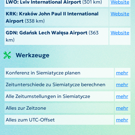
LWO: Lviv International Airport
(301 km)
Website
KRK: Kraków John Paul II International
Website
Airport
(338 km)
GDN: Gdańsk Lech Wałęsa Airport
(363
Website
km)
Werkzeuge
Konferenz in Siemiatycze planen
mehr
Zeitunterschiede zu Siemiatycze berechnen
mehr
Alle Zeitumstellungen in Siemiatycze
mehr
Alles zur Zeitzone
mehr
Alles zum UTC-Offset
mehr