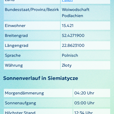
Bundesstaat/Provinz/Bezirk
Woiwodschaft
Podlachien
Einwohner
15.421
Breitengrad
52.4271900
Längengrad
22.8623100
Sprache
Polnisch
Währung
Złoty
Sonnenverlauf in Siemiatycze
Morgendämmerung
04:20 Uhr
Sonnenaufgang
05:00 Uhr
Höchster Stand
12:34 Uhr