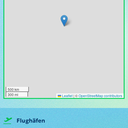
500 km
300 mi
Leaflet
|
©
OpenStreetMap contributors
Flughäfen