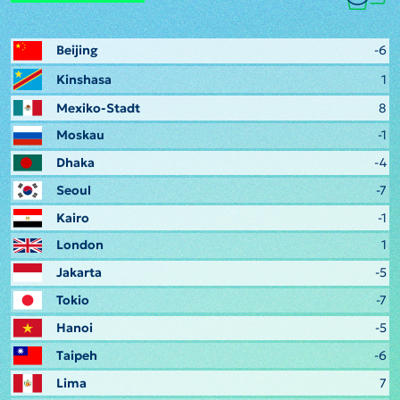
Beijing
-6
Kinshasa
1
Mexiko-Stadt
8
Moskau
-1
Dhaka
-4
Seoul
-7
Kairo
-1
London
1
Jakarta
-5
Tokio
-7
Hanoi
-5
Taipeh
-6
Lima
7