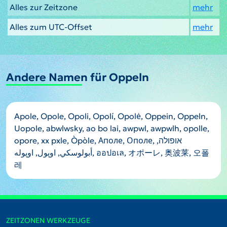
Alles zur Zeitzone
mehr
Alles zum UTC-Offset
mehr
Andere Namen für Oppeln
Apole, Opole, Opoli, Opolí, Opolė, Oppein, Oppeln,
Uopole, abwlwsky, ao bo lai, awpwl, awpwlh, opolle,
opore, xx pxle, Òpòle, Аполе, Ополе, אופולה,
أبولوسكي, اوپول, اوپوله, ออปอเล, オポーレ, 奥波莱, 오폴
레
ZEITZONEN WERKZEUGE