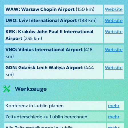
WAW: Warsaw Chopin Airport
(150 km)
Website
LWO: Lviv International Airport
(188 km)
Website
KRK: Kraków John Paul II International
Website
Airport
(235 km)
VNO: Vilnius International Airport
(418
Website
km)
GDN: Gdańsk Lech Wałęsa Airport
(444
Website
km)
Werkzeuge
Konferenz in Lublin planen
mehr
Zeitunterschiede zu Lublin berechnen
mehr
Alle Zeitumstellungen in Lublin
mehr