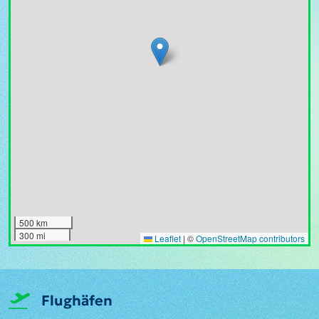
500 km
300 mi
Leaflet
|
©
OpenStreetMap contributors
Flughäfen