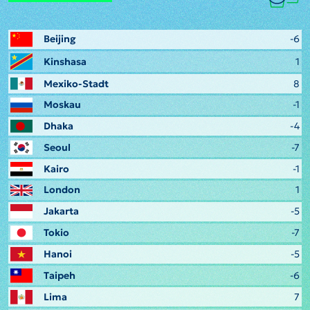
Beijing
-6
Kinshasa
1
Mexiko-Stadt
8
Moskau
-1
Dhaka
-4
Seoul
-7
Kairo
-1
London
1
Jakarta
-5
Tokio
-7
Hanoi
-5
Taipeh
-6
Lima
7