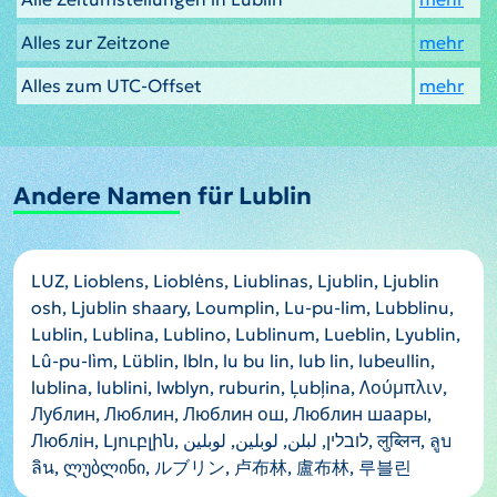
Alles zur Zeitzone
mehr
Alles zum UTC-Offset
mehr
Andere Namen für Lublin
LUZ, Lioblens, Lioblėns, Liublinas, Ljublin, Ljublin
osh, Ljublin shaary, Loumplin, Lu-pu-lim, Lubblinu,
Lublin, Lublina, Lublino, Lublinum, Lueblin, Lyublin,
Lû-pu-lìm, Lüblin, lbln, lu bu lin, lub lin, lubeullin,
lublina, lublini, lwblyn, ruburin, Ļubļina, Λούμπλιν,
Лублин, Люблин, Люблин ош, Люблин шаары,
Люблін, Լյուբլին, לובלין, لبلن, لوبلين, لوبلین, लुब्लिन, ลูบ
ลิน, ლუბლინი, ルブリン, 卢布林, 盧布林, 루블린