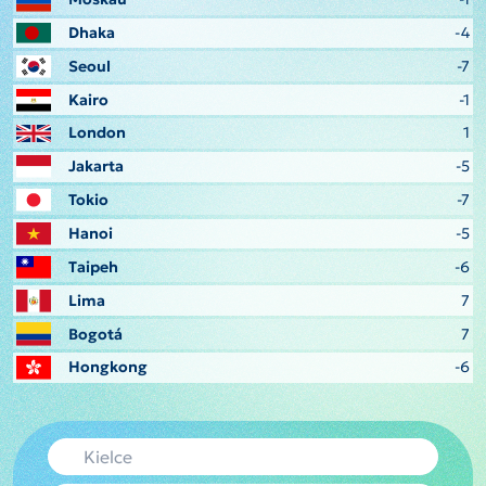
Dhaka
-4
Seoul
-7
Kairo
-1
London
1
Jakarta
-5
Tokio
-7
Hanoi
-5
Taipeh
-6
Lima
7
Bogotá
7
Hongkong
-6