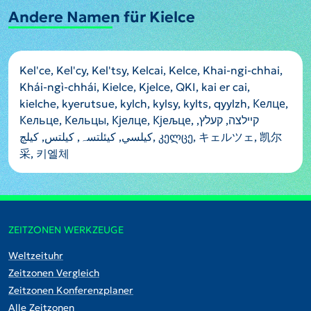
Andere Namen für Kielce
Kel'ce, Kel'cy, Kel'tsy, Kelcai, Kelce, Khai-ngi-chhai,
Khái-ngì-chhái, Kielce, Kjelce, QKI, kai er cai,
kielche, kyerutsue, kylch, kylsy, kylts, qyylzh, Келце,
Кельце, Кельцы, Кјелце, Кјељце, קיילצה, קעלץ,
كيلسي, کیئلتسہ, کیلتس, کیلچ, კელცე, キェルツェ, 凯尔
采, 키엘체
ZEITZONEN WERKZEUGE
Weltzeituhr
Zeitzonen Vergleich
Zeitzonen Konferenzplaner
Alle Zeitzonen