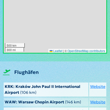
500 km
300 mi
Leaflet
|
©
OpenStreetMap contributors
Flughäfen
KRK: Kraków John Paul II International
Website
Airport
(106 km)
WAW: Warsaw Chopin Airport
(146 km)
Website