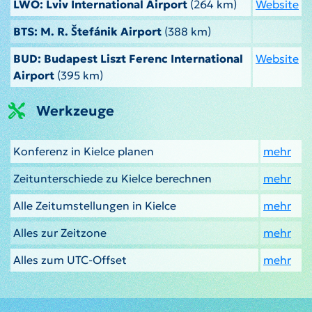
LWO: Lviv International Airport
(264 km)
Website
BTS: M. R. Štefánik Airport
(388 km)
BUD: Budapest Liszt Ferenc International
Website
Airport
(395 km)
Werkzeuge
Konferenz in Kielce planen
mehr
Zeitunterschiede zu Kielce berechnen
mehr
Alle Zeitumstellungen in Kielce
mehr
Alles zur Zeitzone
mehr
Alles zum UTC-Offset
mehr