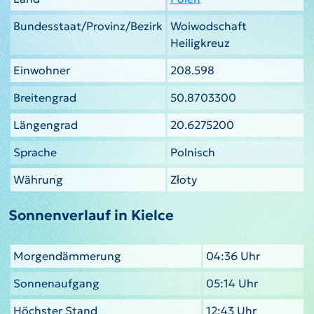
Bundesstaat/Provinz/Bezirk
Woiwodschaft
Heiligkreuz
Einwohner
208.598
Breitengrad
50.8703300
Längengrad
20.6275200
Sprache
Polnisch
Währung
Złoty
Sonnenverlauf in Kielce
Morgendämmerung
04:36 Uhr
Sonnenaufgang
05:14 Uhr
Höchster Stand
12:43 Uhr