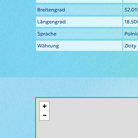
Breitengrad
52.0
Längengrad
18.5
Sprache
Polni
Währung
Złoty
+
−