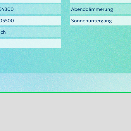
154800
Abenddämmerung
005500
Sonnenuntergang
sch