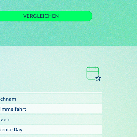
VERGLEICHEN
eichnam
Himmelfahrt
ligen
ndence Day