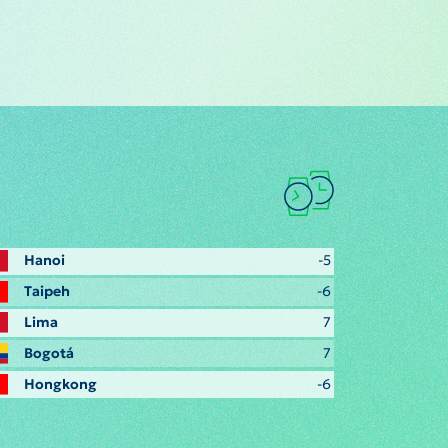
Hanoi
-5
Taipeh
-6
Lima
7
Bogotá
7
Hongkong
-6