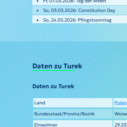
Fr, 01.05.2026: Tag der Arbeit
So, 03.05.2026: Constitution Day
So, 24.05.2026: Pfingstsonntag
Daten zu Turek
Daten zu Turek
Land
Polen
Bundesstaat/Provinz/Bezirk
Woiw
Einwohner
29.53