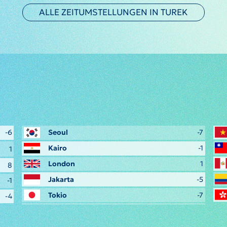
ALLE ZEITUMSTELLUNGEN IN TUREK
-6
Seoul
-7
Kairo
-1
1
London
1
8
Jakarta
-5
-1
Tokio
-7
-4