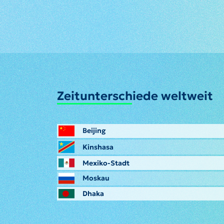
Zeitunterschiede weltweit
Beijing
Kinshasa
Mexiko-Stadt
Moskau
Dhaka