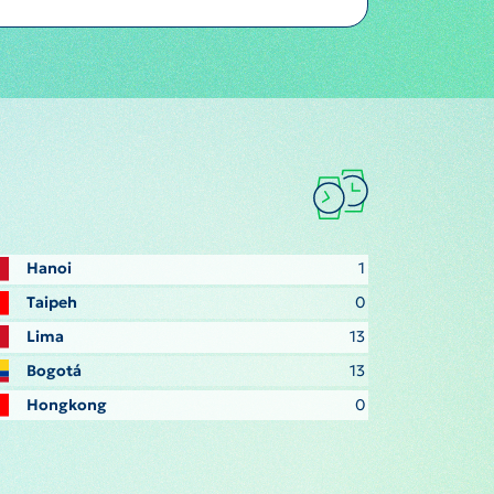
Hanoi
1
Taipeh
0
Lima
13
Bogotá
13
Hongkong
0