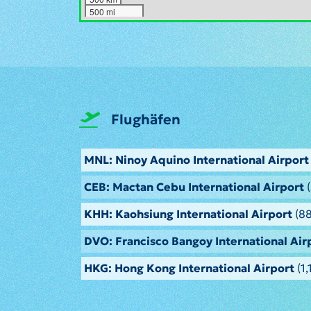
500 mi
Flughäfen
MNL: Ninoy Aquino International Airport
CEB: Mactan Cebu International Airport
(
KHH: Kaohsiung International Airport
(88
DVO: Francisco Bangoy International Air
HKG: Hong Kong International Airport
(1,