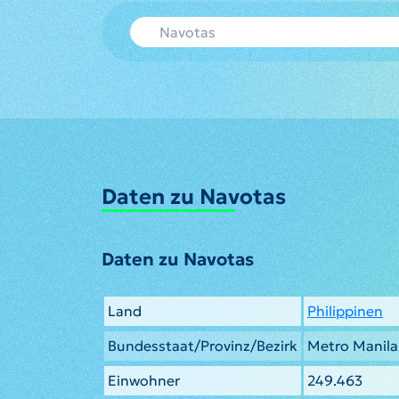
Daten zu Navotas
Daten zu Navotas
Land
Philippinen
Bundesstaat/Provinz/Bezirk
Metro Manila
Einwohner
249.463