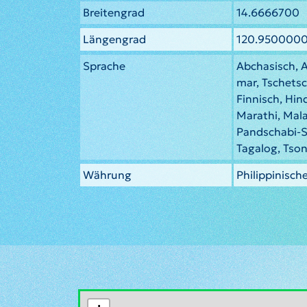
Breitengrad
14.6666700
Längengrad
120.950000
Sprache
Abchasisch, 
mar, Tschetsc
Finnisch, Hin
Marathi, Mala
Pandschabi-S
Tagalog, Tso
Währung
Philippinisch