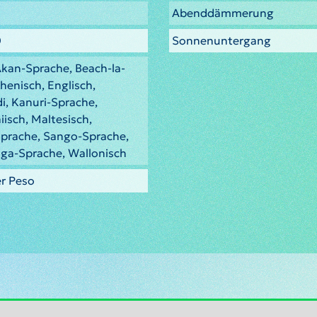
Abenddämmerung
0
Sonnenuntergang
Akan-Sprache, Beach-la-
henisch, Englisch,
di, Kanuri-Sprache,
iisch, Maltesisch,
prache, Sango-Sprache,
nga-Sprache, Wallonisch
er Peso