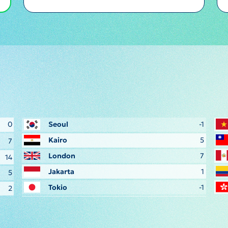
0
Seoul
-1
Kairo
5
7
London
7
14
Jakarta
1
5
Tokio
-1
2