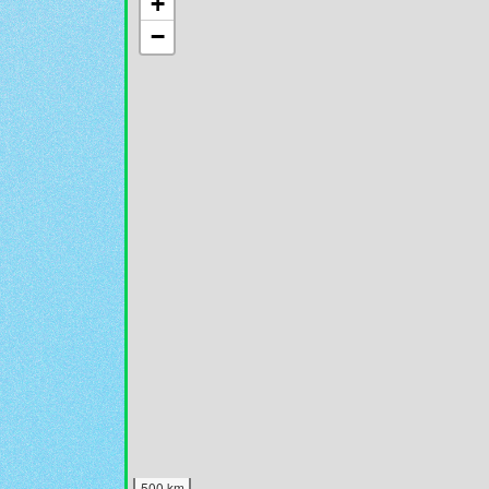
+
−
500 km