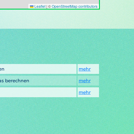
Leaflet
|
©
OpenStreetMap contributors
en
mehr
as berechnen
mehr
mehr