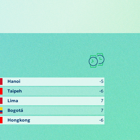
Hanoi
-5
Taipeh
-6
Lima
7
Bogotá
7
Hongkong
-6