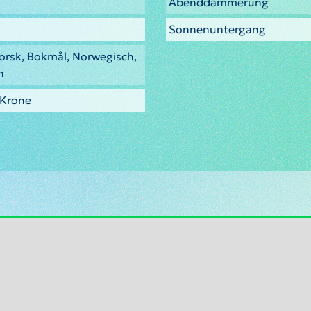
Abenddämmerung
Sonnenuntergang
orsk, Bokmål, Norwegisch,
h
 Krone