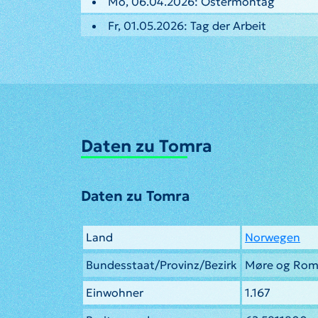
Mo, 06.04.2026: Ostermontag
Fr, 01.05.2026: Tag der Arbeit
Daten zu Tomra
Daten zu Tomra
Land
Norwegen
Bundesstaat/Provinz/Bezirk
Møre og Rom
Einwohner
1.167