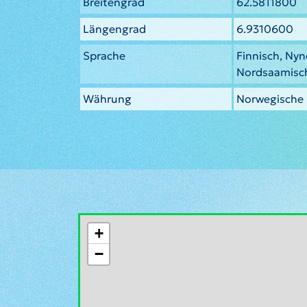
Breitengrad
62.5811800
Längengrad
6.9310600
Sprache
Finnisch, Nyn
Nordsaamisc
Währung
Norwegische
+
−