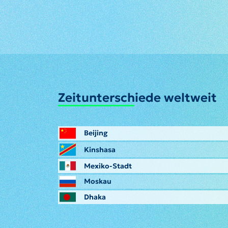
Zeitunterschiede weltweit
Beijing
Kinshasa
Mexiko-Stadt
Moskau
Dhaka