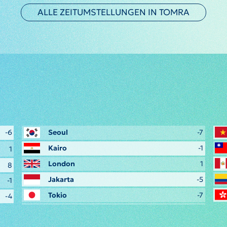
ALLE ZEITUMSTELLUNGEN IN TOMRA
-6
Seoul
-7
Kairo
-1
1
London
1
8
Jakarta
-5
-1
Tokio
-7
-4