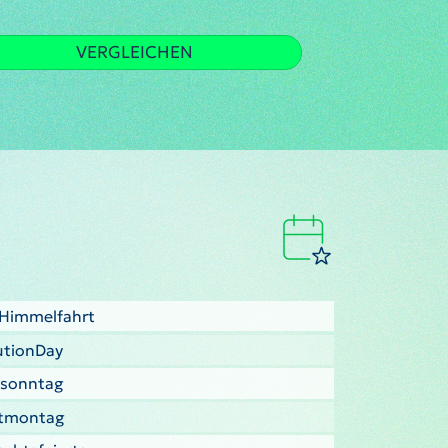
VERGLEICHEN
i Himmelfahrt
tutionDay
tsonntag
stmontag