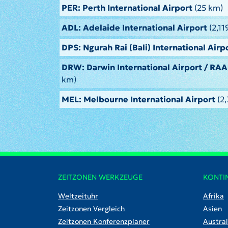
PER: Perth International Airport
(25 km)
ADL: Adelaide International Airport
(2,11
DPS: Ngurah Rai (Bali) International Airp
DRW: Darwin International Airport / RA
km)
MEL: Melbourne International Airport
(2
ZEITZONEN WERKZEUGE
KONTI
Weltzeituhr
Afrika
Zeitzonen Vergleich
Asien
Zeitzonen Konferenzplaner
Austral