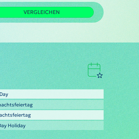
VERGLEICHEN
 Day
nachtsfeiertag
nachtsfeiertag
Day Holiday