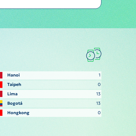
Hanoi
1
Taipeh
0
Lima
13
Bogotá
13
Hongkong
0