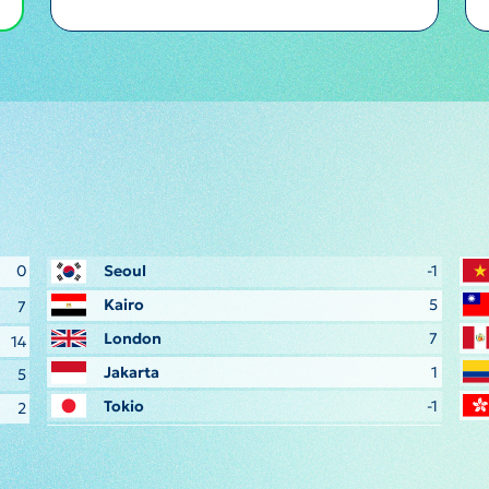
0
Seoul
-1
Kairo
5
7
London
7
14
Jakarta
1
5
Tokio
-1
2