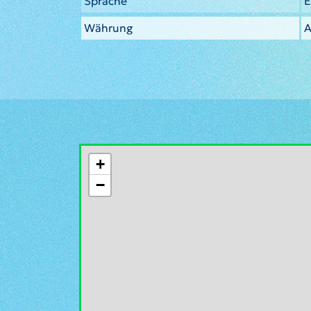
Sprache
E
Währung
A
+
−