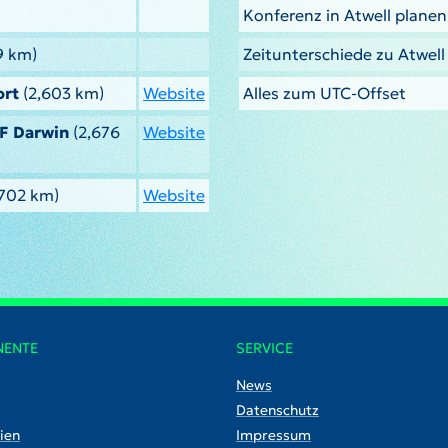
Konferenz in Atwell planen
9 km)
Zeitunterschiede zu Atwel
ort
(2,603 km)
Website
Alles zum UTC-Offset
AF Darwin
(2,676
Website
,702 km)
Website
NENTE
SERVICE
News
Datenschutz
ien
Impressum