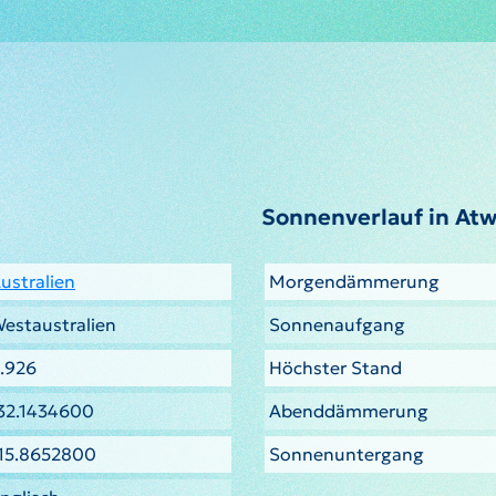
Sonnenverlauf in Atw
ustralien
Morgendämmerung
estaustralien
Sonnenaufgang
.926
Höchster Stand
32.1434600
Abenddämmerung
15.8652800
Sonnenuntergang