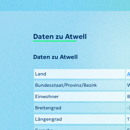
Daten zu Atwell
Daten zu Atwell
Land
A
Bundesstaat/Provinz/Bezirk
W
Einwohner
8
Breitengrad
-
Längengrad
1