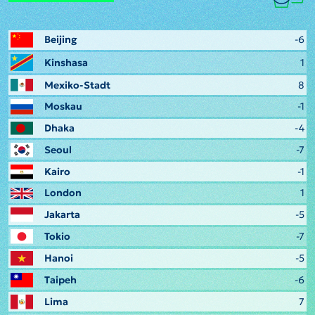
Beijing
-6
Kinshasa
1
Mexiko-Stadt
8
Moskau
-1
Dhaka
-4
Seoul
-7
Kairo
-1
London
1
Jakarta
-5
Tokio
-7
Hanoi
-5
Taipeh
-6
Lima
7