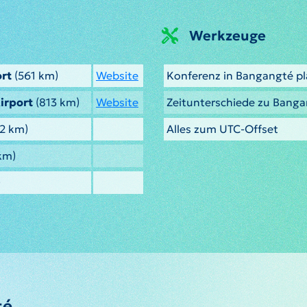
Werkzeuge
ort
(561 km)
Website
Konferenz in Bangangté p
irport
(813 km)
Website
Zeitunterschiede zu Bang
2 km)
Alles zum UTC-Offset
km)
)
té