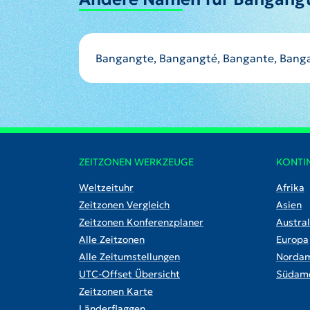
Bangangte, Bangangté, Bangante, Bang
ZEITZONEN WERKZEUGE
KONTI
Weltzeituhr
Afrika
Zeitzonen Vergleich
Asien
Zeitzonen Konferenzplaner
Austral
Alle Zeitzonen
Europa
Alle Zeitumstellungen
Nordam
UTC-Offset Übersicht
Südame
Zeitzonen Karte
Länderflaggen