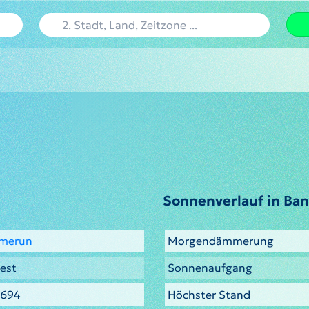
Sonnenverlauf in Ba
merun
Morgendämmerung
est
Sonnenaufgang
.694
Höchster Stand