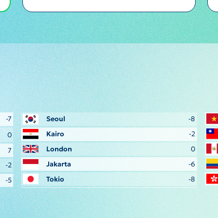
-7
Seoul
-8
Kairo
-2
0
London
0
7
Jakarta
-6
-2
Tokio
-8
-5