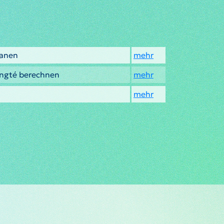
lanen
mehr
angté berechnen
mehr
mehr