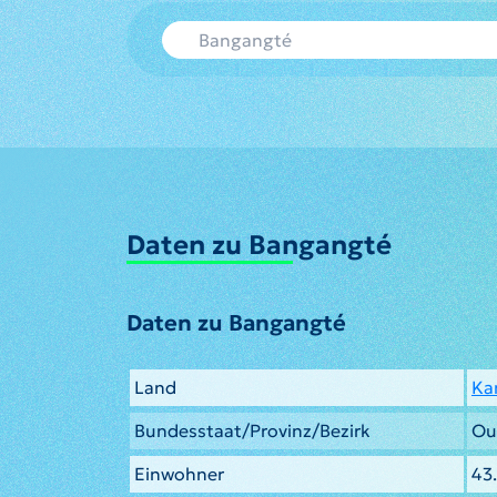
Daten zu Bangangté
Daten zu Bangangté
Land
Ka
Bundesstaat/Provinz/Bezirk
Ou
Einwohner
43