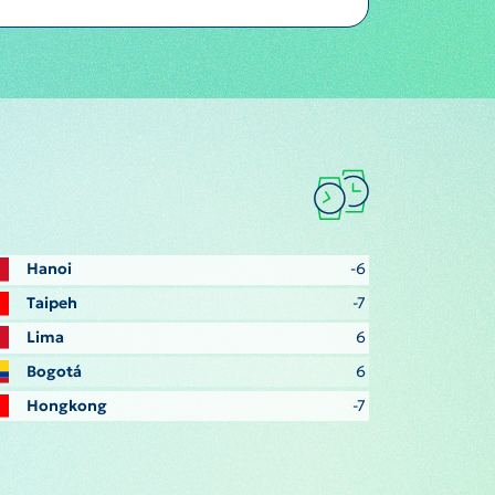
Hanoi
-6
Taipeh
-7
Lima
6
Bogotá
6
Hongkong
-7