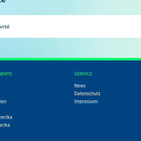
anté
NENTE
SERVICE
News
Datenschutz
ien
Impressum
erika
rika