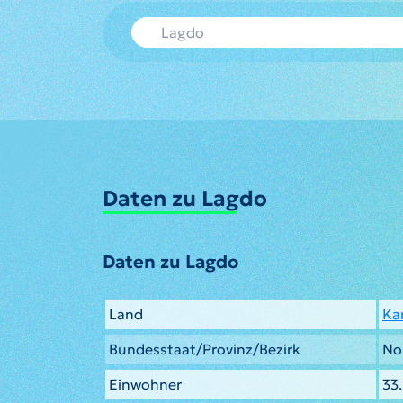
Daten zu Lagdo
Daten zu Lagdo
Land
Ka
Bundesstaat/Provinz/Bezirk
No
Einwohner
33