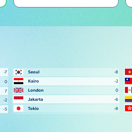
-7
Seoul
-8
Kairo
-2
0
London
0
7
Jakarta
-6
-2
Tokio
-8
-5