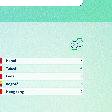
Hanoi
-6
Taipeh
-7
Lima
6
Bogotá
6
Hongkong
-7