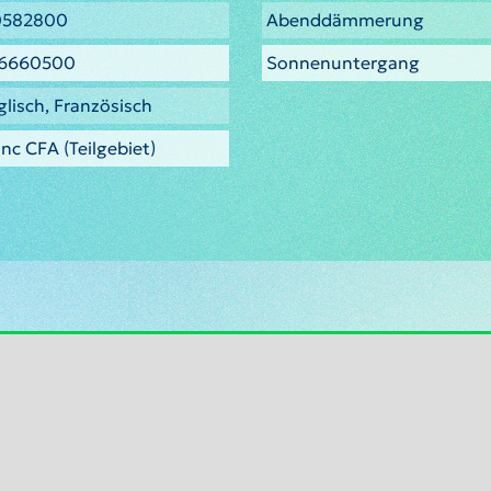
0582800
Abenddämmerung
.6660500
Sonnenuntergang
glisch, Französisch
nc CFA (Teilgebiet)