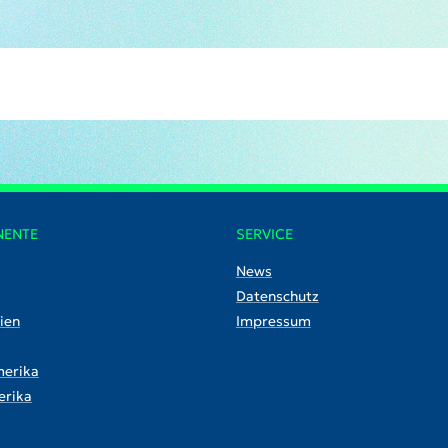
NENTE
SERVICE
News
Datenschutz
ien
Impressum
erika
rika