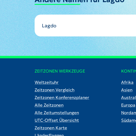
Lagdo
ZEITZONEN WERKZEUGE
KONTI
Weltzeituhr
Afrika
Zeitzonen Vergleich
Asien
Zeitzonen Konferenzplaner
Austral
Alle Zeitzonen
Europa
Alle Zeitumstellungen
Nordam
UTC-Offset Übersicht
Südame
Zeitzonen Karte
Länderflaggen