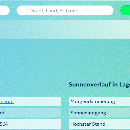
Sonnenverlauf in La
merun
Morgendämmerung
rd
Sonnenaufgang
.564
Höchster Stand