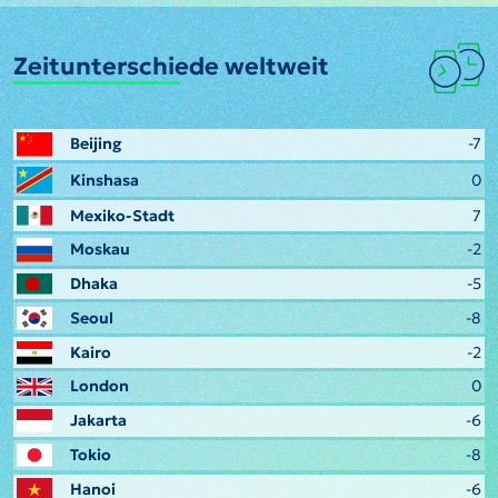
Zeitunterschiede weltweit
Beijing
-7
Kinshasa
0
Mexiko-Stadt
7
Moskau
-2
Dhaka
-5
Seoul
-8
Kairo
-2
London
0
Jakarta
-6
Tokio
-8
Hanoi
-6