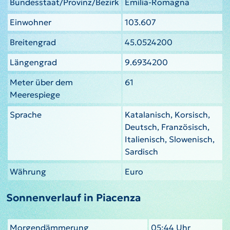
Bundesstaat/Provinz/Bezirk
Emilia-Romagna
Einwohner
103.607
Breitengrad
45.0524200
Längengrad
9.6934200
Meter über dem
61
Meerespiege
Sprache
Katalanisch, Korsisch,
Deutsch, Französisch,
Italienisch, Slowenisch,
Sardisch
Währung
Euro
Sonnenverlauf in Piacenza
Morgendämmerung
05:44 Uhr