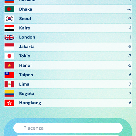
Dhaka
-4
Seoul
-7
Kairo
-1
London
1
Jakarta
-5
Tokio
-7
Hanoi
-5
Taipeh
-6
Lima
7
Bogotá
7
Hongkong
-6