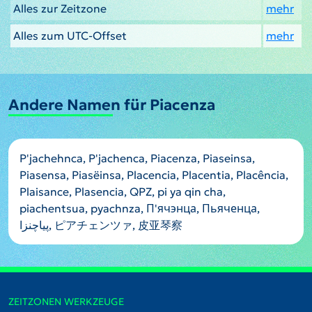
Alles zur Zeitzone
mehr
Alles zum UTC-Offset
mehr
Andere Namen für Piacenza
P'jachehnca, P'jachenca, Piacenza, Piaseinsa,
Piasensa, Piasëinsa, Placencia, Placentia, Placência,
Plaisance, Plasencia, QPZ, pi ya qin cha,
piachentsua, pyachnza, П'ячэнца, Пьяченца,
پیاچنزا, ピアチェンツァ, 皮亚琴察
ZEITZONEN WERKZEUGE