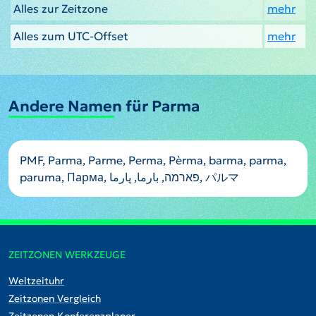
Alles zur Zeitzone
mehr
Alles zum UTC-Offset
mehr
Andere Namen für Parma
PMF, Parma, Parme, Perma, Pèrma, barma, parma,
paruma, Парма, פארמה, بارما, پارما, パルマ
ZEITZONEN WERKZEUGE
Weltzeituhr
Zeitzonen Vergleich
Zeitzonen Konferenzplaner