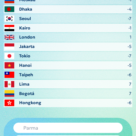
Dhaka
-4
Seoul
-7
Kairo
-1
London
1
Jakarta
-5
Tokio
-7
Hanoi
-5
Taipeh
-6
Lima
7
Bogotá
7
Hongkong
-6