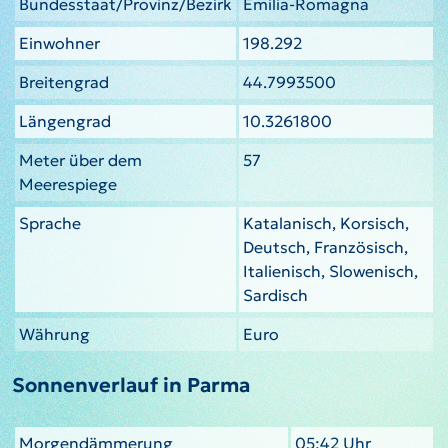
Bundesstaat/Provinz/Bezirk
Emilia-Romagna
Einwohner
198.292
Breitengrad
44.7993500
Längengrad
10.3261800
Meter über dem
57
Meerespiege
Sprache
Katalanisch, Korsisch,
Deutsch, Französisch,
Italienisch, Slowenisch,
Sardisch
Währung
Euro
Sonnenverlauf in Parma
Morgendämmerung
05:42 Uhr