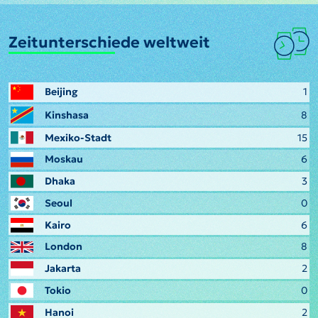
Zeitunterschiede weltweit
Beijing
1
Kinshasa
8
Mexiko-Stadt
15
Moskau
6
Dhaka
3
Seoul
0
Kairo
6
London
8
Jakarta
2
Tokio
0
Hanoi
2