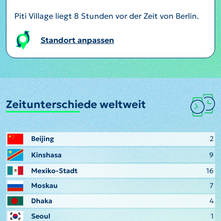
Piti Village liegt 8 Stunden vor der Zeit von Berlin.
Standort anpassen
Zeitunterschiede weltweit
Beijing
2
Kinshasa
9
Mexiko-Stadt
16
Moskau
7
Dhaka
4
Seoul
1