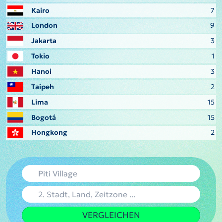
Kairo
7
London
9
Jakarta
3
Tokio
1
Hanoi
3
Taipeh
2
Lima
15
Bogotá
15
Hongkong
2
VERGLEICHEN