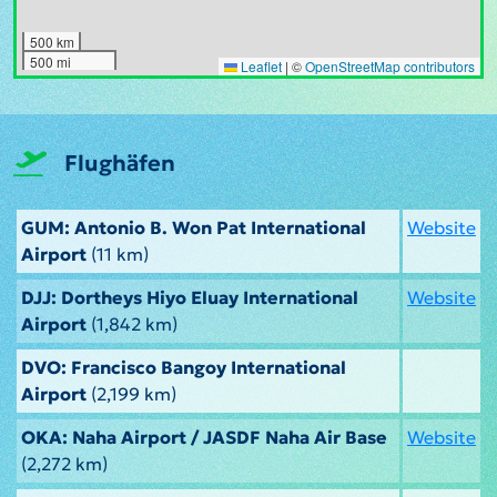
500 km
500 mi
Leaflet
|
©
OpenStreetMap contributors
Flughäfen
GUM: Antonio B. Won Pat International
Website
Airport
(11 km)
DJJ: Dortheys Hiyo Eluay International
Website
Airport
(1,842 km)
DVO: Francisco Bangoy International
Airport
(2,199 km)
OKA: Naha Airport / JASDF Naha Air Base
Website
(2,272 km)