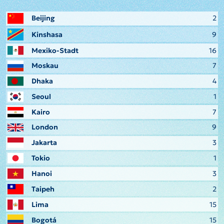
Beijing
2
Kinshasa
9
Mexiko-Stadt
16
Moskau
7
Dhaka
4
Seoul
1
Kairo
7
London
9
Jakarta
3
Tokio
1
Hanoi
3
Taipeh
2
Lima
15
Bogotá
15