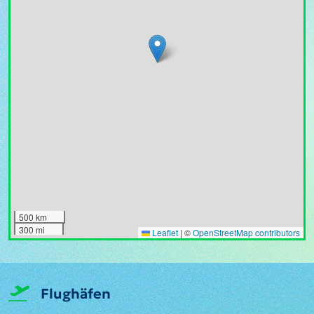
500 km
300 mi
Leaflet
|
©
OpenStreetMap contributors
Flughäfen