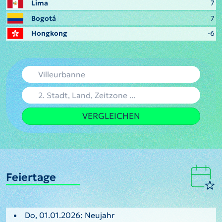
Lima
7
Bogotá
7
Hongkong
-6
VERGLEICHEN
Feiertage
Do, 01.01.2026: Neujahr