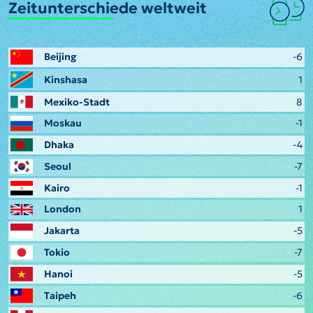
Zeitunterschiede weltweit
Beijing
-6
Kinshasa
1
Mexiko-Stadt
8
Moskau
-1
Dhaka
-4
Seoul
-7
Kairo
-1
London
1
Jakarta
-5
Tokio
-7
Hanoi
-5
Taipeh
-6