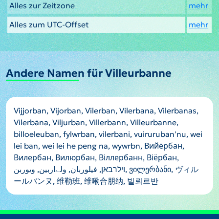
Alles zur Zeitzone
mehr
Alles zum UTC-Offset
mehr
Andere Namen für Villeurbanne
Vijjorban, Vijorban, Vilerban, Vilerbana, Vilerbanas,
Vilerbāna, Viljurban, Villerbann, Villeurbanne,
billoeleuban, fylwrban, vilerbani, vuiruruban'nu, wei
lei ban, wei lei he peng na, wywrbn, Вийёрбан,
Вилербан, Вилюрбан, Віллербанн, Віёрбан,
וילרבאן, فيلوربان, ولےاربین, ویوربن, ვილერბანი, ヴィル
ールバンヌ, 维勒班, 维嘞合朋纳, 빌뢰르반